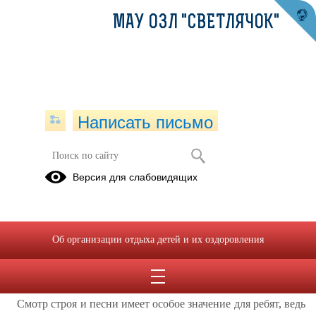
МАУ ОЗЛ "СВЕТЛЯЧОК"
Написать письмо
Мы дети твои, Россия!
Версия для слабовидящих
28.08.2020
В Год Памяти и Славы в нашей стране проходит много
значимых и интересных спортивных, культурных и
Об организации отдыха детей и их оздоровления
интеллектуальных мероприятий, через них мы можем
прикоснуться к прошлому, почувствовать насколько ценно
то, что мы сейчас имеем!
Смотр строя и песни имеет особое значение для ребят, ведь