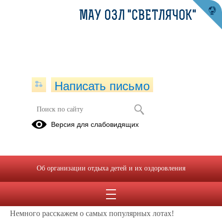
МАУ ОЗЛ "СВЕТЛЯЧОК"
Написать письмо
В погоне за "Светликами"!
Версия для слабовидящих
31.08.2020
Лагерная валюта «Светлики» прочно вошла в жизнь
Светлячка, четвертая смена не стала исключением. Ребята
Об организации отдыха детей и их оздоровления
старательно зарабатывали «Светлики» на мероприятиях.
Аукциона ждут все, на нем можно купить много
интересного и даже вкусного.
Немного расскажем о самых популярных лотах!