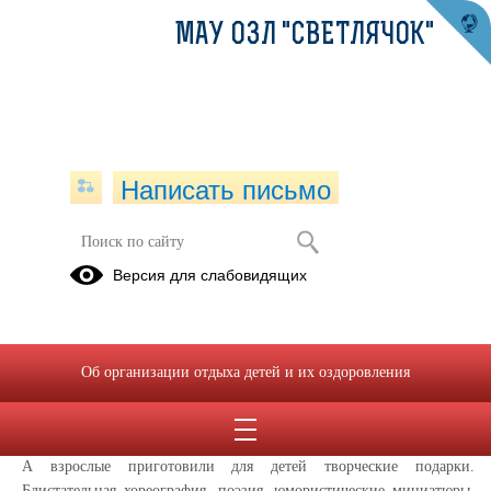
МАУ ОЗЛ "СВЕТЛЯЧОК"
Написать письмо
ТЫ супер!
Версия для слабовидящих
19.06.2019
Одним из самых ярких событий этой смены стал вожатский
концерт "ТЫ супер!".
Об организации отдыха детей и их оздоровления
Праздник начался с демонстрации блога первой смены, который
для ребят снимали Кирилл Чебышев, Анна Воложанина, Иван
Владимиров и Мария Ракова.
А взрослые приготовили для детей творческие подарки.
Блистательная хореография, поэзия, юмористические миниатюры,