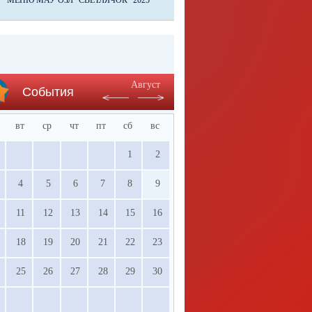
МЕНЮ МАУ ОЗЛ "СВЕТЛЯЧОК" 2025
Август
События
вт
ср
чт
пт
сб
вс
1
2
4
5
6
7
8
9
11
12
13
14
15
16
18
19
20
21
22
23
25
26
27
28
29
30