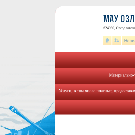
МАУ ОЗЛ
624930, Свердловска
Напи
Материально-
Услуги, в том числе платные, предостав